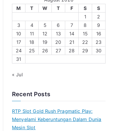
M
T
W
T
F
S
S
1
2
3
4
5
6
7
8
9
10
11
12
13
14
15
16
17
18
19
20
21
22
23
24
25
26
27
28
29
30
31
« Jul
Recent Posts
RTP Slot Gold Rush Pragmatic Play:
Menyelami Keberuntungan Dalam Dunia
Mesin Slot