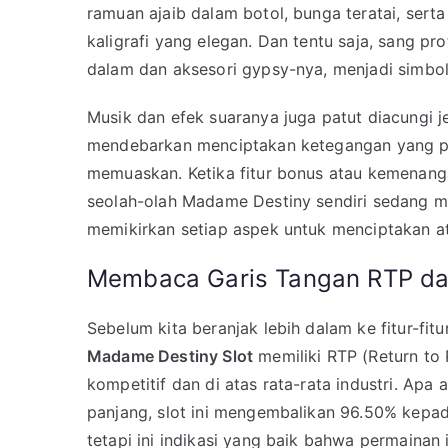
ramuan ajaib dalam botol, bunga teratai, sert
kaligrafi yang elegan. Dan tentu saja, sang p
dalam dan aksesori gypsy-nya, menjadi simbol
Musik dan efek suaranya juga patut diacungi j
mendebarkan menciptakan ketegangan yang pas
memuaskan. Ketika fitur bonus atau kemenanga
seolah-olah Madame Destiny sendiri sedang m
memikirkan setiap aspek untuk menciptakan a
Membaca Garis Tangan RTP dan 
Sebelum kita beranjak lebih dalam ke fitur-fitu
Madame Destiny Slot
memiliki RTP (Return to
kompetitif dan di atas rata-rata industri. Apa 
panjang, slot ini mengembalikan 96.50% kepada
tetapi ini indikasi yang baik bahwa permainan 