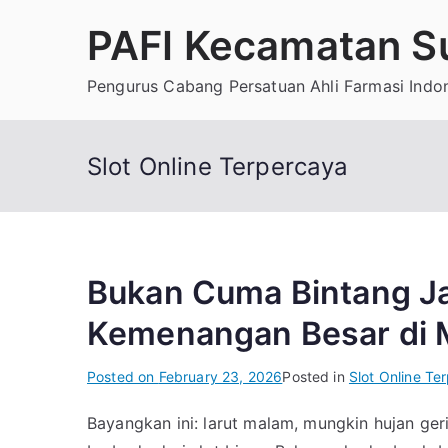
Skip
PAFI Kecamatan S
to
content
Pengurus Cabang Persatuan Ahli Farmasi Ind
Slot Online Terpercaya
Bukan Cuma Bintang Ja
Kemenangan Besar di 
Posted on
February 23, 2026
Posted in
Slot Online Te
Bayangkan ini: larut malam, mungkin hujan ger