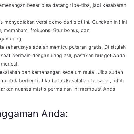
emenangan besar bisa datang tiba-tiba, jadi kesabaran
 menyediakan versi demo dari slot ini. Gunakan ini! Ini
n, memahami frekuensi fitur bonus, dan
ngan uang.
 seharusnya adalah memicu putaran gratis. Di situlah
saat bermain dengan uang asli, pastikan budget Anda
 muncul.
ekalahan dan kemenangan sebelum mulai. Jika sudah
untuk berhenti. Jika batas kekalahan tercapai, lebih
n biarkan nuansa mistis permainan ini membuat Anda
nggaman Anda: