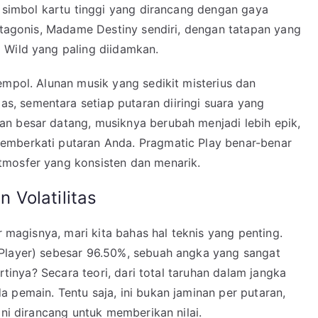
a simbol kartu tinggi yang dirancang dengan gaya
rotagonis, Madame Destiny sendiri, dengan tatapan yang
 Wild yang paling diidamkan.
empol. Alunan musik yang sedikit misterius dan
, sementara setiap putaran diiringi suara yang
n besar datang, musiknya berubah menjadi lebih epik,
emberkati putaran Anda. Pragmatic Play benar-benar
tmosfer yang konsisten dan menarik.
Volatilitas
r magisnya, mari kita bahas hal teknis yang penting.
 Player) sebesar 96.50%, sebuah angka yang sangat
artinya? Secara teori, dari total taruhan dalam jangka
 pemain. Tentu saja, ini bukan jaminan per putaran,
ini dirancang untuk memberikan nilai.