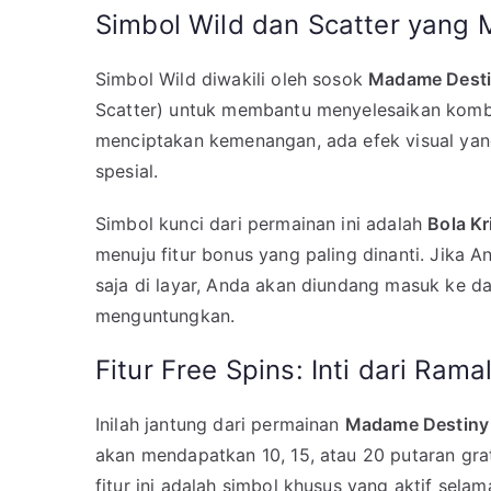
Simbol Wild dan Scatter yang
Simbol Wild diwakili oleh sosok
Madame Dest
Scatter) untuk membantu menyelesaikan komb
menciptakan kemenangan, ada efek visual ya
spesial.
Simbol kunci dari permainan ini adalah
Bola Kr
menuju fitur bonus yang paling dinanti. Jika 
saja di layar, Anda akan diundang masuk ke 
menguntungkan.
Fitur Free Spins: Inti dari Ra
Inilah jantung dari permainan
Madame Destiny 
akan mendapatkan 10, 15, atau 20 putaran grati
fitur ini adalah simbol khusus yang aktif sela