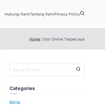
Hubungi Kami
Tentang Kami
Privacy Policy
Home
Slot Online Terpercaya
S
e
a
Categories
r
c
Berita