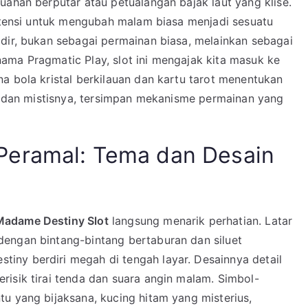
uahan berputar atau petualangan bajak laut yang klise.
potensi untuk mengubah malam biasa menjadi sesuatu
dir, bukan sebagai permainan biasa, melainkan sebagai
ama Pragmatic Play, slot ini mengajak kita masuk ke
a bola kristal berkilauan dan kartu tarot menentukan
ap dan mistisnya, tersimpan mekanisme permainan yang
Peramal: Tema dan Desain
Madame Destiny Slot
langsung menarik perhatian. Latar
engan bintang-bintang bertaburan dan siluet
ny berdiri megah di tengah layar. Desainnya detail
isik tirai tenda dan suara angin malam. Simbol-
u yang bijaksana, kucing hitam yang misterius,