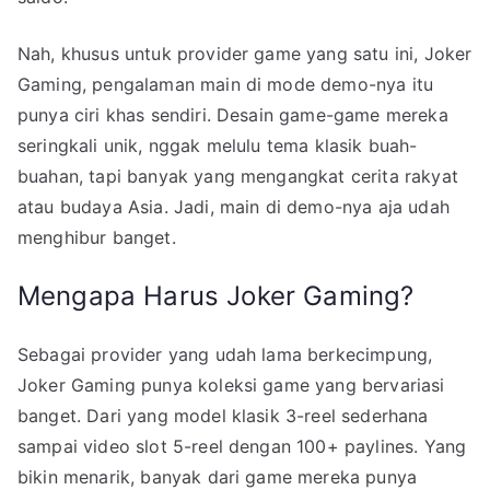
Nah, khusus untuk provider game yang satu ini, Joker
Gaming, pengalaman main di mode demo-nya itu
punya ciri khas sendiri. Desain game-game mereka
seringkali unik, nggak melulu tema klasik buah-
buahan, tapi banyak yang mengangkat cerita rakyat
atau budaya Asia. Jadi, main di demo-nya aja udah
menghibur banget.
Mengapa Harus Joker Gaming?
Sebagai provider yang udah lama berkecimpung,
Joker Gaming punya koleksi game yang bervariasi
banget. Dari yang model klasik 3-reel sederhana
sampai video slot 5-reel dengan 100+ paylines. Yang
bikin menarik, banyak dari game mereka punya