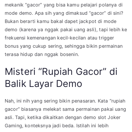
mekanik “gacor” yang bisa kamu pelajari polanya di
mode demo. Apa sih yang dimaksud “gacor” di sini?
Bukan berarti kamu bakal dapet jackpot di mode
demo (karena ya nggak pakai uang asli), tapi lebih ke
frekuensi kemenangan kecil-kecilan atau trigger
bonus yang cukup sering, sehingga bikin permainan
terasa hidup dan nggak bosenin.
Misteri “Rupiah Gacor” di
Balik Layar Demo
Nah, ini nih yang sering bikin penasaran. Kata “rupiah
gacor” biasanya melekat sama permainan pakai uang
asli. Tapi, ketika dikaitkan dengan demo slot Joker
Gaming, konteksnya jadi beda. Istilah ini lebih