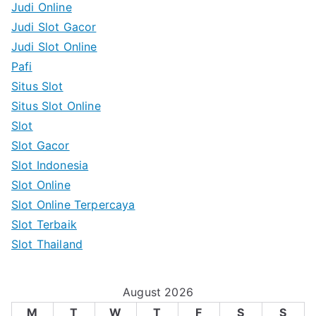
Judi Online
o
Judi Slot Gacor
r
Judi Slot Online
:
Pafi
Situs Slot
Situs Slot Online
Slot
Slot Gacor
Slot Indonesia
Slot Online
Slot Online Terpercaya
Slot Terbaik
Slot Thailand
August 2026
M
T
W
T
F
S
S