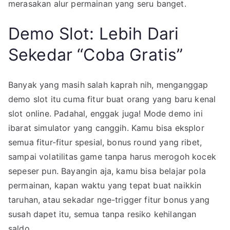
merasakan alur permainan yang seru banget.
Demo Slot: Lebih Dari
Sekedar “Coba Gratis”
Banyak yang masih salah kaprah nih, menganggap
demo slot itu cuma fitur buat orang yang baru kenal
slot online. Padahal, enggak juga! Mode demo ini
ibarat simulator yang canggih. Kamu bisa eksplor
semua fitur-fitur spesial, bonus round yang ribet,
sampai volatilitas game tanpa harus merogoh kocek
sepeser pun. Bayangin aja, kamu bisa belajar pola
permainan, kapan waktu yang tepat buat naikkin
taruhan, atau sekadar nge-trigger fitur bonus yang
susah dapet itu, semua tanpa resiko kehilangan
saldo.