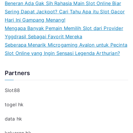
Beneran Ada Gak Sih Rahasia Main Slot Online Biar
Sering Dapat Jackpot? Cari Tahu Apa itu Slot Gacor
Hari Ini Gampang Menang!
Mengapa Banyak Pemain Memilih Slot dari Provider
Yggdrasil Sebagai Favorit Mereka
Seberapa Menarik Microgaming Avalon untuk Pecinta
Slot Online yang Ingin Sensasi Legenda Arthurian?
Partners
Slot88
togel hk
data hk