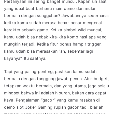
Pertanyaan ini sering banget muncul. Kapan sih saat
yang ideal buat berhenti main demo dan mulai
bermain dengan sungguhan? Jawabannya sederhana:
ketika kamu sudah merasa benar-benar mengenal
karakter sebuah game. Ketika simbol wild muncul,
kamu udah bisa nebak kira-kira kombinasi apa yang
mungkin terjadi. Ketika fitur bonus hampir trigger,
kamu udah bisa merasakan “ah, sebentar lagi
kayanya”. Itu saatnya.
Tapi yang paling penting, pastikan kamu sudah
bermain dengan tanggung jawab penuh. Atur budget,
tetapkan waktu bermain, dan yang utama, jaga selalu
mindset bahwa ini adalah hiburan, bukan cara cepat
kaya. Pengalaman “gacor” yang kamu rasakan di
demo slot Joker Gaming rupiah gacor tadi, biarlah