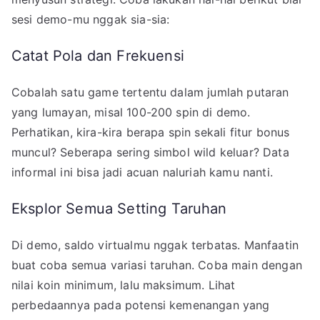
sesi demo-mu nggak sia-sia:
Catat Pola dan Frekuensi
Cobalah satu game tertentu dalam jumlah putaran
yang lumayan, misal 100-200 spin di demo.
Perhatikan, kira-kira berapa spin sekali fitur bonus
muncul? Seberapa sering simbol wild keluar? Data
informal ini bisa jadi acuan naluriah kamu nanti.
Eksplor Semua Setting Taruhan
Di demo, saldo virtualmu nggak terbatas. Manfaatin
buat coba semua variasi taruhan. Coba main dengan
nilai koin minimum, lalu maksimum. Lihat
perbedaannya pada potensi kemenangan yang