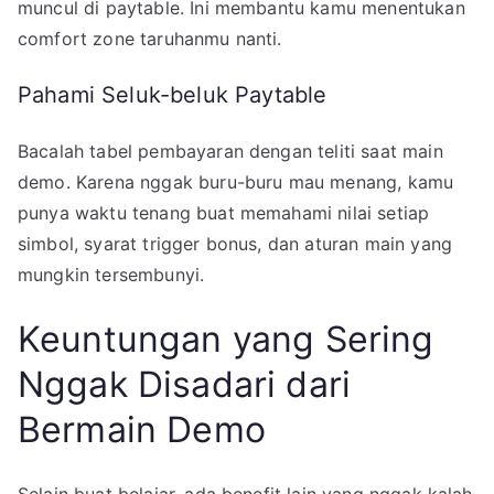
muncul di paytable. Ini membantu kamu menentukan
comfort zone taruhanmu nanti.
Pahami Seluk-beluk Paytable
Bacalah tabel pembayaran dengan teliti saat main
demo. Karena nggak buru-buru mau menang, kamu
punya waktu tenang buat memahami nilai setiap
simbol, syarat trigger bonus, dan aturan main yang
mungkin tersembunyi.
Keuntungan yang Sering
Nggak Disadari dari
Bermain Demo