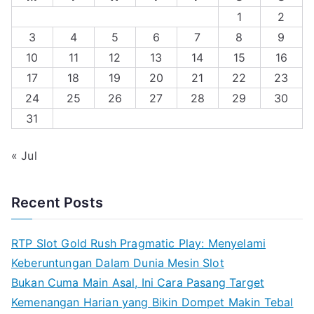
1
2
3
4
5
6
7
8
9
10
11
12
13
14
15
16
17
18
19
20
21
22
23
24
25
26
27
28
29
30
31
« Jul
Recent Posts
RTP Slot Gold Rush Pragmatic Play: Menyelami
Keberuntungan Dalam Dunia Mesin Slot
Bukan Cuma Main Asal, Ini Cara Pasang Target
Kemenangan Harian yang Bikin Dompet Makin Tebal