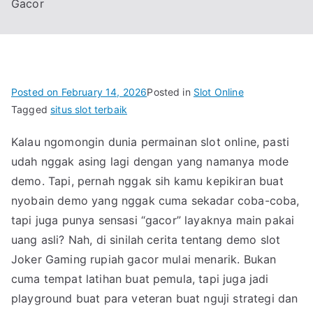
Gacor
Posted on
February 14, 2026
Posted in
Slot Online
Tagged
situs slot terbaik
Kalau ngomongin dunia permainan slot online, pasti
udah nggak asing lagi dengan yang namanya mode
demo. Tapi, pernah nggak sih kamu kepikiran buat
nyobain demo yang nggak cuma sekadar coba-coba,
tapi juga punya sensasi “gacor” layaknya main pakai
uang asli? Nah, di sinilah cerita tentang demo slot
Joker Gaming rupiah gacor mulai menarik. Bukan
cuma tempat latihan buat pemula, tapi juga jadi
playground buat para veteran buat nguji strategi dan