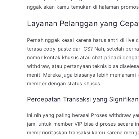
nggak akan kamu temukan di halaman promosi
Layanan Pelanggan yang Cepat
Pernah nggak kesal karena harus antri di live
terasa copy-paste dari CS? Nah, setelah berha
nomor kontak khusus atau chat pribadi denga
withdraw, atau pertanyaan teknis bisa diselesa
menit. Mereka juga biasanya lebih memaham
member dengan status khusus.
Percepatan Transaksi yang Signifikan
Ini nih yang paling berasa! Proses withdraw
jam, untuk member VIP bisa diproses secara in
memprioritaskan transaksi kamu karena meng