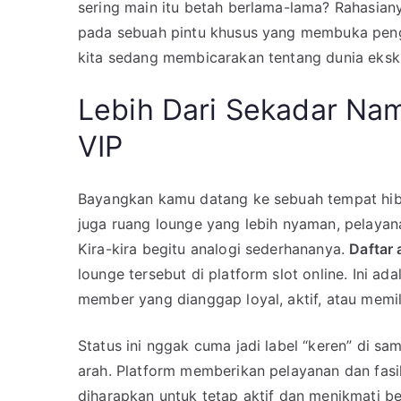
sering main itu betah berlama-lama? Rahasian
pada sebuah pintu khusus yang membuka peng
kita sedang membicarakan tentang dunia eksk
Lebih Dari Sekadar Nama
VIP
Bayangkan kamu datang ke sebuah tempat hibu
juga ruang lounge yang lebih nyaman, pelayana
Kira-kira begitu analogi sederhananya.
Daftar 
lounge tersebut di platform slot online. Ini a
member yang dianggap loyal, aktif, atau memili
Status ini nggak cuma jadi label “keren” di 
arah. Platform memberikan pelayanan dan fasi
diharapkan untuk tetap aktif dan menikmati be