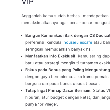
VIP
Anggaplah kamu sudah berhasil mendapatkan s
memaksimalkannya agar benar-benar mengun
Bangun Komunikasi Baik dengan CS Dedica
preferensi, kendala,
houserulescafe
atau bah
seringkali memudahkan banyak hal.
Manfaatkan Info Eksklusif:
Kamu sering dapa
baru atau strategi mengikuti turnamen eksklu
Fokus pada Bonus yang Paling Menguntung
dengan gaya bermainmu. Jika kamu pemain y
berguna daripada bonus deposit besar.
Tetap Ingat Prinsip Dasar Bermain:
Status V
hiburan, atur budget dengan ketat, dan jan
punya “privilege”.