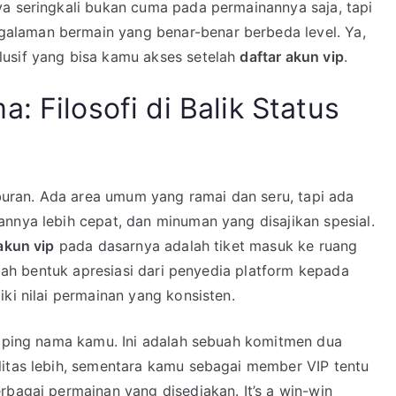
ya seringkali bukan cuma pada permainannya saja, tapi
alaman bermain yang benar-benar berbeda level. Ya,
lusif yang bisa kamu akses setelah
daftar akun vip
.
: Filosofi di Balik Status
ran. Ada area umum yang ramai dan seru, tapi ada
nnya lebih cepat, dan minuman yang disajikan spesial.
akun vip
pada dasarnya adalah tiket masuk ke ruang
dalah bentuk apresiasi dari penyedia platform kepada
ki nilai permainan yang konsisten.
samping nama kamu. Ini adalah sebuah komitmen dua
litas lebih, sementara kamu sebagai member VIP tentu
rbagai permainan yang disediakan. It’s a win-win