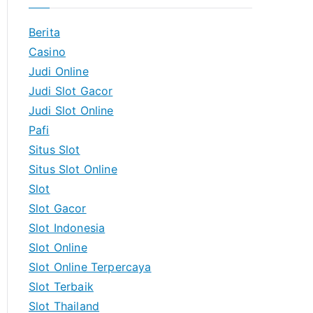
r
c
Berita
h
Casino
f
Judi Online
o
Judi Slot Gacor
r
Judi Slot Online
:
Pafi
Situs Slot
Situs Slot Online
Slot
Slot Gacor
Slot Indonesia
Slot Online
Slot Online Terpercaya
Slot Terbaik
Slot Thailand