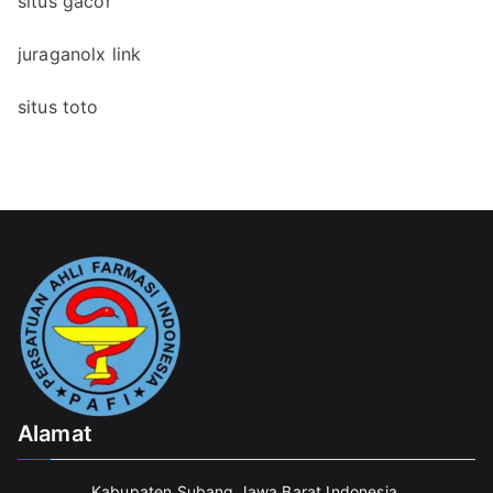
situs gacor
juraganolx link
situs toto
Alamat
Kabupaten Subang Jawa Barat Indonesia.