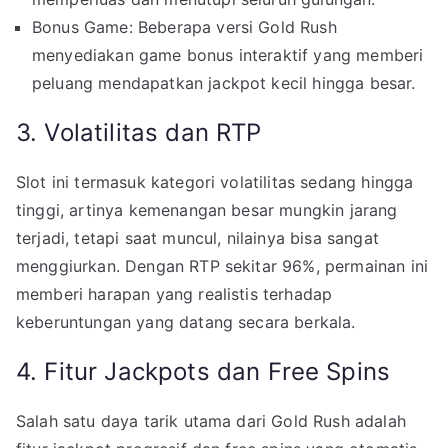
Bonus Game: Beberapa versi Gold Rush
menyediakan game bonus interaktif yang memberi
peluang mendapatkan jackpot kecil hingga besar.
3. Volatilitas dan RTP
Slot ini termasuk kategori volatilitas sedang hingga
tinggi, artinya kemenangan besar mungkin jarang
terjadi, tetapi saat muncul, nilainya bisa sangat
menggiurkan. Dengan RTP sekitar 96%, permainan ini
memberi harapan yang realistis terhadap
keberuntungan yang datang secara berkala.
4. Fitur Jackpots dan Free Spins
Salah satu daya tarik utama dari Gold Rush adalah