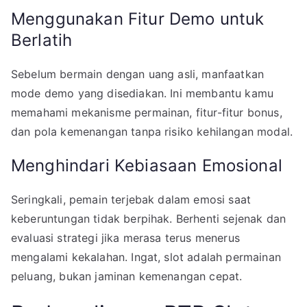
Menggunakan Fitur Demo untuk
Berlatih
Sebelum bermain dengan uang asli, manfaatkan
mode demo yang disediakan. Ini membantu kamu
memahami mekanisme permainan, fitur-fitur bonus,
dan pola kemenangan tanpa risiko kehilangan modal.
Menghindari Kebiasaan Emosional
Seringkali, pemain terjebak dalam emosi saat
keberuntungan tidak berpihak. Berhenti sejenak dan
evaluasi strategi jika merasa terus menerus
mengalami kekalahan. Ingat, slot adalah permainan
peluang, bukan jaminan kemenangan cepat.