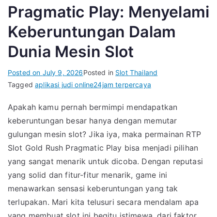
Pragmatic Play: Menyelami
Keberuntungan Dalam
Dunia Mesin Slot
Posted on
July 9, 2026
Posted in
Slot Thailand
Tagged
aplikasi judi online24jam terpercaya
Apakah kamu pernah bermimpi mendapatkan
keberuntungan besar hanya dengan memutar
gulungan mesin slot? Jika iya, maka permainan RTP
Slot Gold Rush Pragmatic Play bisa menjadi pilihan
yang sangat menarik untuk dicoba. Dengan reputasi
yang solid dan fitur-fitur menarik, game ini
menawarkan sensasi keberuntungan yang tak
terlupakan. Mari kita telusuri secara mendalam apa
yang membuat slot ini begitu istimewa, dari faktor