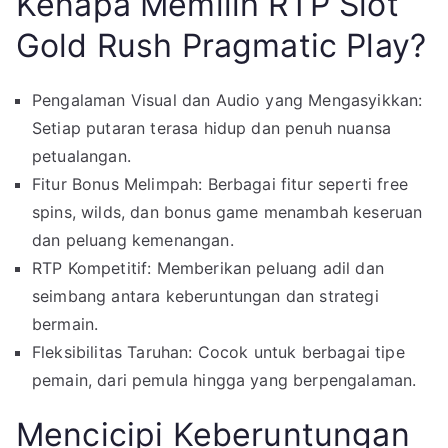
Kenapa Memilih RTP Slot
Gold Rush Pragmatic Play?
Pengalaman Visual dan Audio yang Mengasyikkan:
Setiap putaran terasa hidup dan penuh nuansa
petualangan.
Fitur Bonus Melimpah: Berbagai fitur seperti free
spins, wilds, dan bonus game menambah keseruan
dan peluang kemenangan.
RTP Kompetitif: Memberikan peluang adil dan
seimbang antara keberuntungan dan strategi
bermain.
Fleksibilitas Taruhan: Cocok untuk berbagai tipe
pemain, dari pemula hingga yang berpengalaman.
Mencicipi Keberuntungan