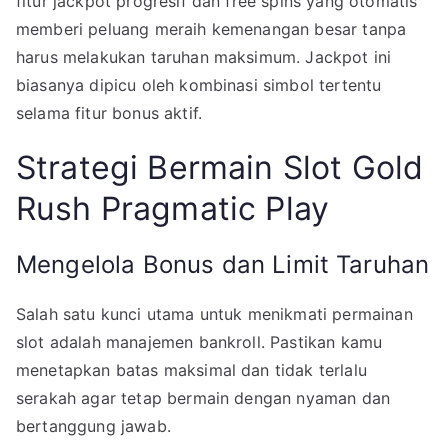
fitur jackpot progresif dan free spins yang otomatis
memberi peluang meraih kemenangan besar tanpa
harus melakukan taruhan maksimum. Jackpot ini
biasanya dipicu oleh kombinasi simbol tertentu
selama fitur bonus aktif.
Strategi Bermain Slot Gold
Rush Pragmatic Play
Mengelola Bonus dan Limit Taruhan
Salah satu kunci utama untuk menikmati permainan
slot adalah manajemen bankroll. Pastikan kamu
menetapkan batas maksimal dan tidak terlalu
serakah agar tetap bermain dengan nyaman dan
bertanggung jawab.