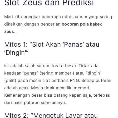
Slot Zeus dan Prediksi
Mari kita bongkar beberapa mitos umum yang sering
dikaitkan dengan pencarian
bocoran pola kakek
zeus
.
Mitos 1: “Slot Akan ‘Panas’ atau
‘Dingin'”
Ini adalah salah satu mitos terbesar. Tidak ada
keadaan “panas” (sering memberi) atau “dingin”
(pelit) pada mesin slot berbasis RNG. Setiap putaran
adalah acak. Mesin tidak memiliki memori.
Kemenangan besar bisa datang kapan saja, terlepas
dari hasil putaran sebelumnya.
Mitos 2: “Mengetuk Layar atau