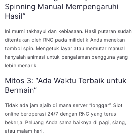
Spinning Manual Mempengaruhi
Hasil”
Ini murni takhayul dan kebiasaan. Hasil putaran sudah
ditentukan oleh RNG pada milidetik Anda menekan
tombol spin. Mengetuk layar atau memutar manual
hanyalah animasi untuk pengalaman pengguna yang
lebih menarik.
Mitos 3: “Ada Waktu Terbaik untuk
Bermain”
Tidak ada jam ajaib di mana server “longgar”. Slot
online beroperasi 24/7 dengan RNG yang terus
bekerja. Peluang Anda sama baiknya di pagi, siang,
atau malam hari.