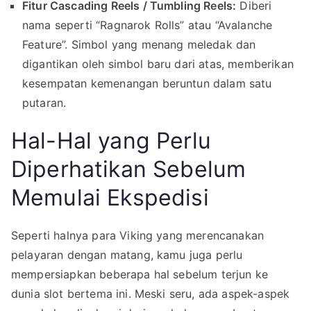
Fitur Cascading Reels / Tumbling Reels:
Diberi
nama seperti “Ragnarok Rolls” atau “Avalanche
Feature”. Simbol yang menang meledak dan
digantikan oleh simbol baru dari atas, memberikan
kesempatan kemenangan beruntun dalam satu
putaran.
Hal-Hal yang Perlu
Diperhatikan Sebelum
Memulai Ekspedisi
Seperti halnya para Viking yang merencanakan
pelayaran dengan matang, kamu juga perlu
mempersiapkan beberapa hal sebelum terjun ke
dunia slot bertema ini. Meski seru, ada aspek-aspek