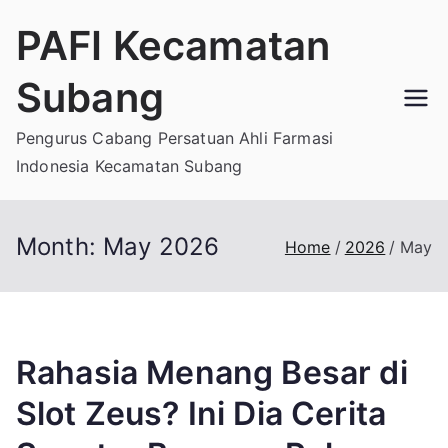
Skip
PAFI Kecamatan
to
content
Subang
Pengurus Cabang Persatuan Ahli Farmasi
Indonesia Kecamatan Subang
Month:
May 2026
Home
2026
May
Rahasia Menang Besar di
Slot Zeus? Ini Dia Cerita