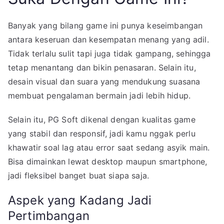
Banyak yang bilang game ini punya keseimbangan
antara keseruan dan kesempatan menang yang adil.
Tidak terlalu sulit tapi juga tidak gampang, sehingga
tetap menantang dan bikin penasaran. Selain itu,
desain visual dan suara yang mendukung suasana
membuat pengalaman bermain jadi lebih hidup.
Selain itu, PG Soft dikenal dengan kualitas game
yang stabil dan responsif, jadi kamu nggak perlu
khawatir soal lag atau error saat sedang asyik main.
Bisa dimainkan lewat desktop maupun smartphone,
jadi fleksibel banget buat siapa saja.
Aspek yang Kadang Jadi
Pertimbangan