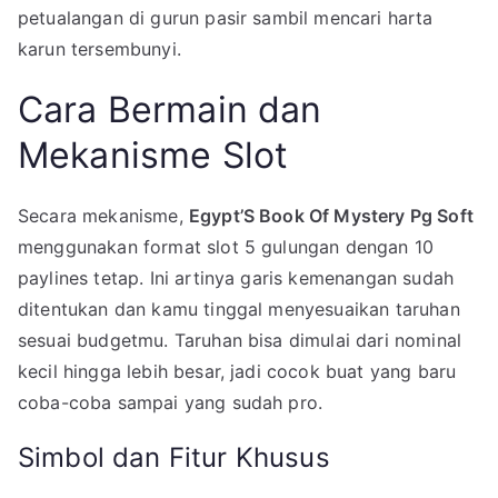
petualangan di gurun pasir sambil mencari harta
karun tersembunyi.
Cara Bermain dan
Mekanisme Slot
Secara mekanisme,
Egypt’S Book Of Mystery Pg Soft
menggunakan format slot 5 gulungan dengan 10
paylines tetap. Ini artinya garis kemenangan sudah
ditentukan dan kamu tinggal menyesuaikan taruhan
sesuai budgetmu. Taruhan bisa dimulai dari nominal
kecil hingga lebih besar, jadi cocok buat yang baru
coba-coba sampai yang sudah pro.
Simbol dan Fitur Khusus