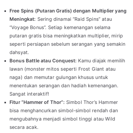
Free Spins (Putaran Gratis) dengan Multiplier yang
Meningkat:
Sering dinamai “Raid Spins” atau
“Voyage Bonus”. Setiap kemenangan selama
putaran gratis bisa meningkatkan multiplier, mirip
seperti persiapan sebelum serangan yang semakin
dahsyat.
Bonus Battle atau Conquest:
Kamu diajak memilih
lawan (monster mitos seperti Frost Giant atau
naga) dan memutar gulungan khusus untuk
menentukan serangan dan hadiah kemenangan.
Sangat interaktif!
Fitur “Hammer of Thor”:
Simbol Thor’s Hammer
bisa menghancurkan simbol-simbol rendah dan
mengubahnya menjadi simbol tinggi atau Wild
secara acak.