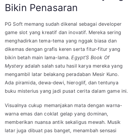
Bikin Penasaran
PG Soft memang sudah dikenal sebagai developer
game slot yang kreatif dan inovatif. Mereka sering
menghadirkan tema-tema yang nggak biasa dan
dikemas dengan grafis keren serta fitur-fitur yang
bikin betah main lama-lama.
Egypt’S Book Of
Mystery
adalah salah satu hasil karya mereka yang
mengambil latar belakang peradaban Mesir Kuno.
Ada piramida, dewa-dewi, hieroglif, dan tentunya
buku misterius yang jadi pusat cerita dalam game ini.
Visualnya cukup memanjakan mata dengan warna-
warna emas dan coklat gelap yang dominan,
memberikan nuansa antik sekaligus mewah. Musik
latar juga dibuat pas banget, menambah sensasi