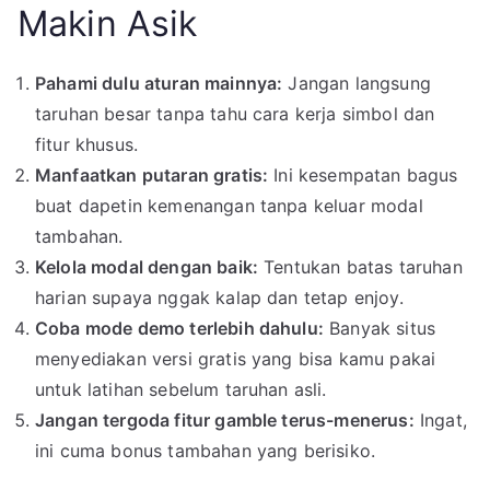
Makin Asik
Pahami dulu aturan mainnya:
Jangan langsung
taruhan besar tanpa tahu cara kerja simbol dan
fitur khusus.
Manfaatkan putaran gratis:
Ini kesempatan bagus
buat dapetin kemenangan tanpa keluar modal
tambahan.
Kelola modal dengan baik:
Tentukan batas taruhan
harian supaya nggak kalap dan tetap enjoy.
Coba mode demo terlebih dahulu:
Banyak situs
menyediakan versi gratis yang bisa kamu pakai
untuk latihan sebelum taruhan asli.
Jangan tergoda fitur gamble terus-menerus:
Ingat,
ini cuma bonus tambahan yang berisiko.