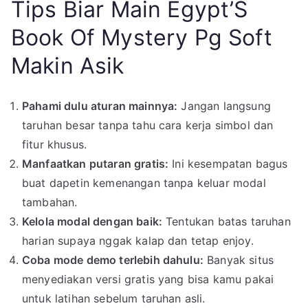
Tips Biar Main Egypt’S
Book Of Mystery Pg Soft
Makin Asik
Pahami dulu aturan mainnya:
Jangan langsung
taruhan besar tanpa tahu cara kerja simbol dan
fitur khusus.
Manfaatkan putaran gratis:
Ini kesempatan bagus
buat dapetin kemenangan tanpa keluar modal
tambahan.
Kelola modal dengan baik:
Tentukan batas taruhan
harian supaya nggak kalap dan tetap enjoy.
Coba mode demo terlebih dahulu:
Banyak situs
menyediakan versi gratis yang bisa kamu pakai
untuk latihan sebelum taruhan asli.