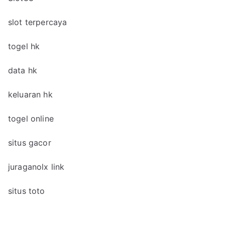
slot terpercaya
togel hk
data hk
keluaran hk
togel online
situs gacor
juraganolx link
situs toto