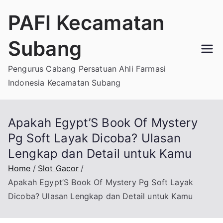
Skip
PAFI Kecamatan
to
content
Subang
Pengurus Cabang Persatuan Ahli Farmasi
Indonesia Kecamatan Subang
Apakah Egypt’S Book Of Mystery
Pg Soft Layak Dicoba? Ulasan
Lengkap dan Detail untuk Kamu
Home
Slot Gacor
Apakah Egypt’S Book Of Mystery Pg Soft Layak
Dicoba? Ulasan Lengkap dan Detail untuk Kamu