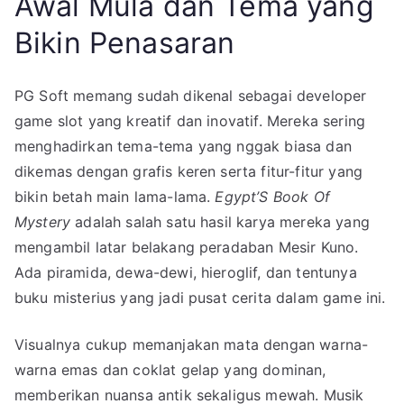
Awal Mula dan Tema yang
Bikin Penasaran
PG Soft memang sudah dikenal sebagai developer
game slot yang kreatif dan inovatif. Mereka sering
menghadirkan tema-tema yang nggak biasa dan
dikemas dengan grafis keren serta fitur-fitur yang
bikin betah main lama-lama.
Egypt’S Book Of
Mystery
adalah salah satu hasil karya mereka yang
mengambil latar belakang peradaban Mesir Kuno.
Ada piramida, dewa-dewi, hieroglif, dan tentunya
buku misterius yang jadi pusat cerita dalam game ini.
Visualnya cukup memanjakan mata dengan warna-
warna emas dan coklat gelap yang dominan,
memberikan nuansa antik sekaligus mewah. Musik