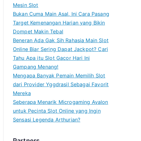
Mesin Slot
Bukan Cuma Main Asal, Ini Cara Pasang
Target Kemenangan Harian yang Bikin
Dompet Makin Tebal
Beneran Ada Gak Sih Rahasia Main Slot
Online Biar Sering Dapat Jackpot? Cari
Tahu Apa itu Slot Gacor Hari Ini
Gampang Menang!
Mengapa Banyak Pemain Memilih Slot
dari Provider Yggdrasil Sebagai Favorit
Mereka
Seberapa Menarik Microgaming Avalon
untuk Pecinta Slot Online yang Ingin
Sensasi Legenda Arthurian?
Partners