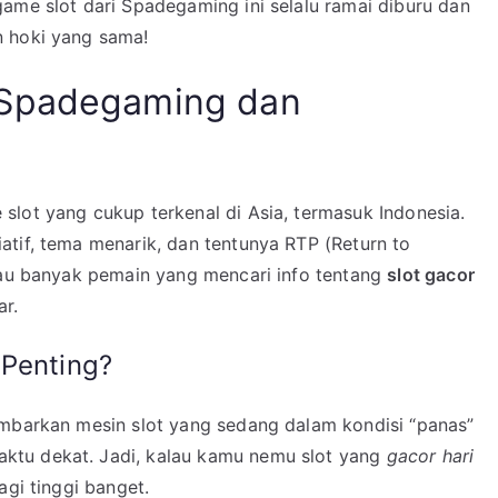
ame slot dari Spadegaming ini selalu ramai diburu dan
n hoki yang sama!
 Spadegaming dan
slot yang cukup terkenal di Asia, termasuk Indonesia.
atif, tema menarik, dan tentunya RTP (Return to
alau banyak pemain yang mencari info tentang
slot gacor
r.
 Penting?
ambarkan mesin slot yang sedang dalam kondisi “panas”
ktu dekat. Jadi, kalau kamu nemu slot yang
gacor hari
agi tinggi banget.