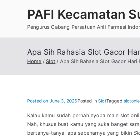
Skip
PAFI Kecamatan S
to
content
Pengurus Cabang Persatuan Ahli Farmasi Ind
Apa Sih Rahasia Slot Gacor Ha
Home
Slot
Apa Sih Rahasia Slot Gacor Hari
Posted on
June 3, 2026
Posted in
Slot
Tagged
slotonl
Kalau kamu sudah pernah nyoba main slot onlin
Nah, khusus buat kamu yang suka banget sam
bertanya-tanya, apa sebenarnya yang bikin
Sl