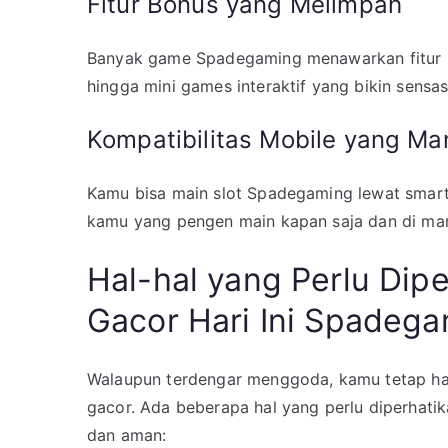
Fitur Bonus yang Melimpah
Banyak game Spadegaming menawarkan fitur bon
hingga mini games interaktif yang bikin sensa
Kompatibilitas Mobile yang Ma
Kamu bisa main slot Spadegaming lewat smartp
kamu yang pengen main kapan saja dan di mana
Hal-hal yang Perlu Dipe
Gacor Hari Ini Spadeg
Walaupun terdengar menggoda, kamu tetap har
gacor. Ada beberapa hal yang perlu diperha
dan aman: