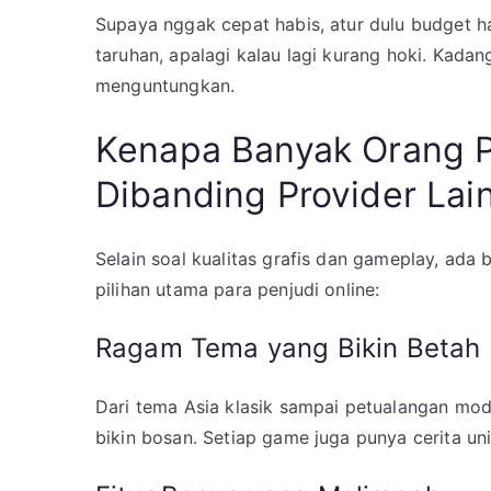
Supaya nggak cepat habis, atur dulu budget h
taruhan, apalagi kalau lagi kurang hoki. Kad
menguntungkan.
Kenapa Banyak Orang P
Dibanding Provider Lai
Selain soal kualitas grafis dan gameplay, ada
pilihan utama para penjudi online:
Ragam Tema yang Bikin Betah
Dari tema Asia klasik sampai petualangan mo
bikin bosan. Setiap game juga punya cerita u