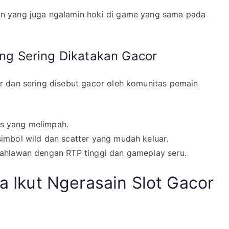
n yang juga ngalamin hoki di game yang sama pada
g Sering Dikatakan Gacor
r dan sering disebut gacor oleh komunitas pemain
s yang melimpah.
imbol wild dan scatter yang mudah keluar.
ahlawan dengan RTP tinggi dan gameplay seru.
sa Ikut Ngerasain Slot Gacor