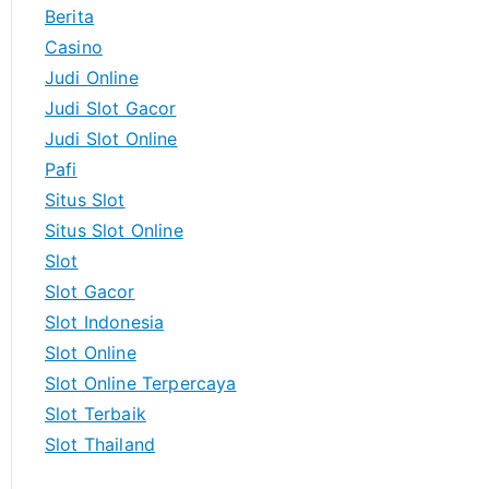
c
Berita
h
Casino
f
Judi Online
o
Judi Slot Gacor
r
Judi Slot Online
:
Pafi
Situs Slot
Situs Slot Online
Slot
Slot Gacor
Slot Indonesia
Slot Online
Slot Online Terpercaya
Slot Terbaik
Slot Thailand