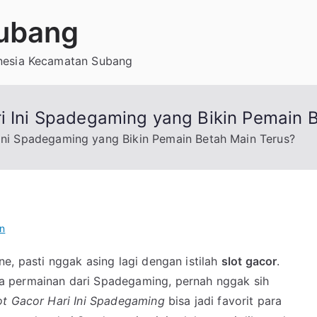
ubang
onesia Kecamatan Subang
ri Ini Spadegaming yang Bikin Pemain 
 Ini Spadegaming yang Bikin Pemain Betah Main Terus?
en
e, pasti nggak asing lagi dengan istilah
slot gacor
.
a permainan dari Spadegaming, pernah nggak sih
ot Gacor Hari Ini Spadegaming
bisa jadi favorit para