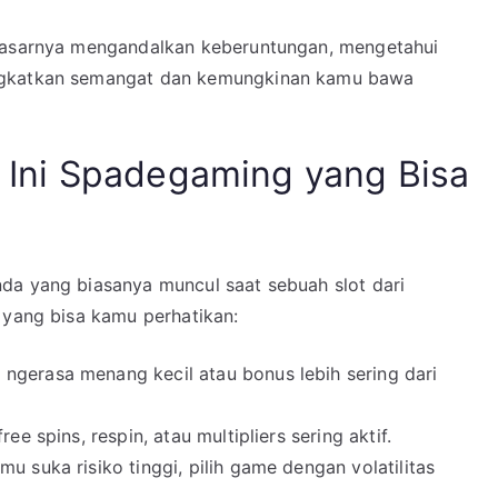
 dasarnya mengandalkan keberuntungan, mengetahui
ingkatkan semangat dan kemungkinan kamu bawa
ri Ini Spadegaming yang Bisa
da yang biasanya muncul saat sebuah slot dari
 yang bisa kamu perhatikan:
ngerasa menang kecil atau bonus lebih sering dari
free spins, respin, atau multipliers sering aktif.
u suka risiko tinggi, pilih game dengan volatilitas