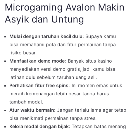
Microgaming Avalon Makin
Asyik dan Untung
Mulai dengan taruhan kecil dulu:
Supaya kamu
bisa memahami pola dan fitur permainan tanpa
risiko besar.
Manfaatkan demo mode:
Banyak situs kasino
menyediakan versi demo gratis, jadi kamu bisa
latihan dulu sebelum taruhan uang asli.
Perhatikan fitur free spins:
Ini momen emas untuk
meraih kemenangan lebih besar tanpa harus
tambah modal.
Atur waktu bermain:
Jangan terlalu lama agar tetap
bisa menikmati permainan tanpa stres.
Kelola modal dengan bijak:
Tetapkan batas menang