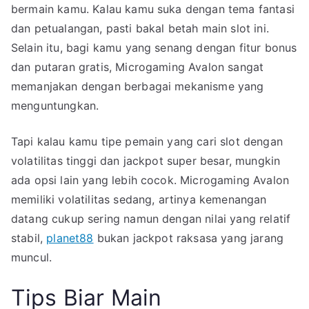
bermain kamu. Kalau kamu suka dengan tema fantasi
dan petualangan, pasti bakal betah main slot ini.
Selain itu, bagi kamu yang senang dengan fitur bonus
dan putaran gratis, Microgaming Avalon sangat
memanjakan dengan berbagai mekanisme yang
menguntungkan.
Tapi kalau kamu tipe pemain yang cari slot dengan
volatilitas tinggi dan jackpot super besar, mungkin
ada opsi lain yang lebih cocok. Microgaming Avalon
memiliki volatilitas sedang, artinya kemenangan
datang cukup sering namun dengan nilai yang relatif
stabil,
planet88
bukan jackpot raksasa yang jarang
muncul.
Tips Biar Main