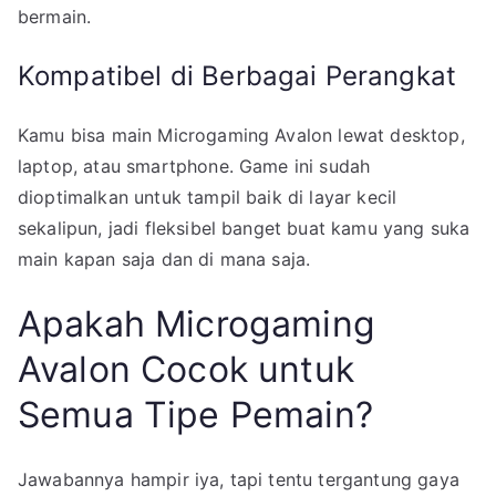
bermain.
Kompatibel di Berbagai Perangkat
Kamu bisa main Microgaming Avalon lewat desktop,
laptop, atau smartphone. Game ini sudah
dioptimalkan untuk tampil baik di layar kecil
sekalipun, jadi fleksibel banget buat kamu yang suka
main kapan saja dan di mana saja.
Apakah Microgaming
Avalon Cocok untuk
Semua Tipe Pemain?
Jawabannya hampir iya, tapi tentu tergantung gaya