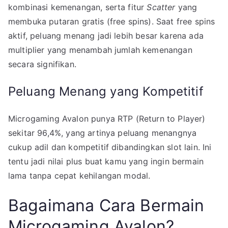
kombinasi kemenangan, serta fitur
Scatter
yang
membuka putaran gratis (free spins). Saat free spins
aktif, peluang menang jadi lebih besar karena ada
multiplier yang menambah jumlah kemenangan
secara signifikan.
Peluang Menang yang Kompetitif
Microgaming Avalon punya RTP (Return to Player)
sekitar 96,4%, yang artinya peluang menangnya
cukup adil dan kompetitif dibandingkan slot lain. Ini
tentu jadi nilai plus buat kamu yang ingin bermain
lama tanpa cepat kehilangan modal.
Bagaimana Cara Bermain
Microgaming Avalon?