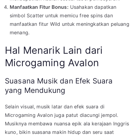
Manfaatkan Fitur Bonus:
Usahakan dapatkan
simbol Scatter untuk memicu free spins dan
manfaatkan fitur Wild untuk meningkatkan peluang
menang.
Hal Menarik Lain dari
Microgaming Avalon
Suasana Musik dan Efek Suara
yang Mendukung
Selain visual, musik latar dan efek suara di
Microgaming Avalon juga patut diacungi jempol.
Musiknya membawa nuansa epik ala kerajaan Inggris
kuno, bikin suasana makin hidup dan seru saat